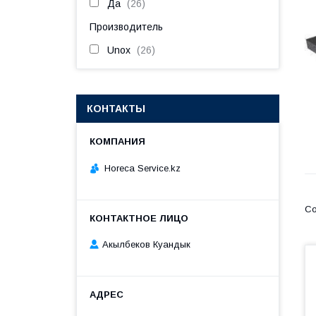
Да
26
Производитель
Unox
26
КОНТАКТЫ
Horeca Service.kz
Акылбеков Куандык