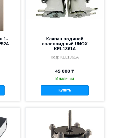
н 1-
Клапан водяной
252A
соленоидный UNOX
KEL1361A
KEL1361A
45 000 ₸
В наличии
Купить