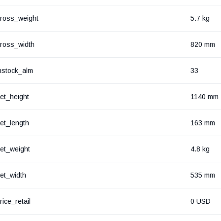
ross_weight
5.7 kg
ross_width
820 mm
nstock_alm
33
et_height
1140 mm
et_length
163 mm
et_weight
4.8 kg
et_width
535 mm
rice_retail
0 USD