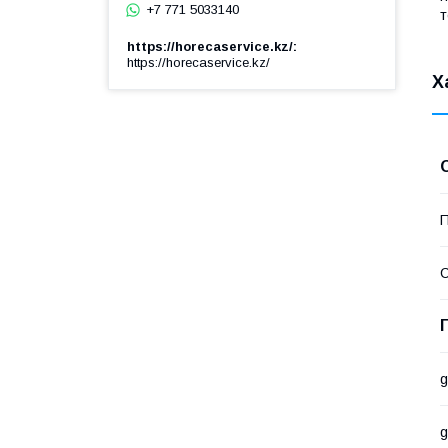
+7 771 5033140
т
https://horecaservice.kz/
https://horecaservice.kz/
Х
П
С
g
g