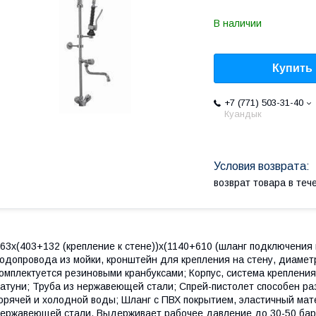
В наличии
Купить
+7 (771) 503-31-40
Куандык
возврат товара в те
63х(403+132 (крепление к стене))х(1140+610 (шланг подключения 
одопровода из мойки, кронштейн для крепления на стену, диаметр
омплектуется резиновыми кранбуксами; Корпус, система крепления
атуни; Труба из нержавеющей стали; Спрей-пистолет способен р
орячей и холодной воды; Шланг с ПВХ покрытием, эластичный матер
ержавеющей стали. Выдерживает рабочее давление до 30-50 бар;