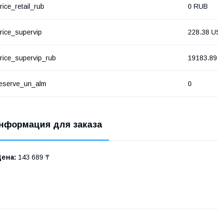
rice_retail_rub
0 RUB
rice_supervip
228.38 U
rice_supervip_rub
19183.89
eserve_un_alm
0
нформация для заказа
Цена:
143 689 ₸