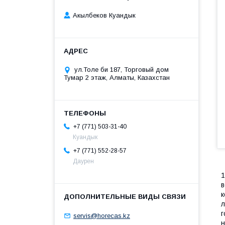
Акылбеков Куандык
ул.Толе би 187, Торговый дом
Тумар 2 этаж, Алматы, Казахстан
+7 (771) 503-31-40
Куандык
+7 (771) 552-28-57
Даурен
1
в
к
л
г
servis@horecas.kz
н