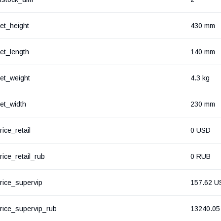
et_height
430 mm
et_length
140 mm
et_weight
4.3 kg
et_width
230 mm
rice_retail
0 USD
rice_retail_rub
0 RUB
rice_supervip
157.62 U
rice_supervip_rub
13240.05