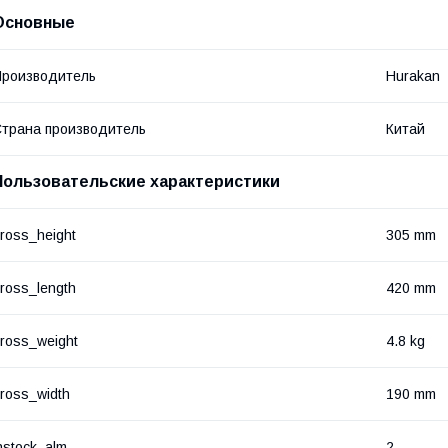
Основные
роизводитель
Hurakan
трана производитель
Китай
Пользовательские характеристики
ross_height
305 mm
ross_length
420 mm
ross_weight
4.8 kg
ross_width
190 mm
nstock_alm
2