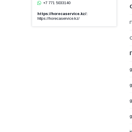
+7 771 5033140
https://horecaservice.kz/
https://horecaservice.kz/
П
С
g
g
g
g
i