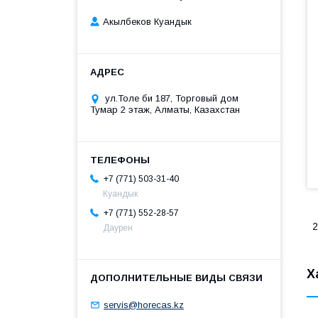
Акылбеков Куандык
ул.Толе би 187, Торговый дом
Тумар 2 этаж, Алматы, Казахстан
+7 (771) 503-31-40
Куандык
+7 (771) 552-28-57
2
Даурен
Х
servis@horecas.kz