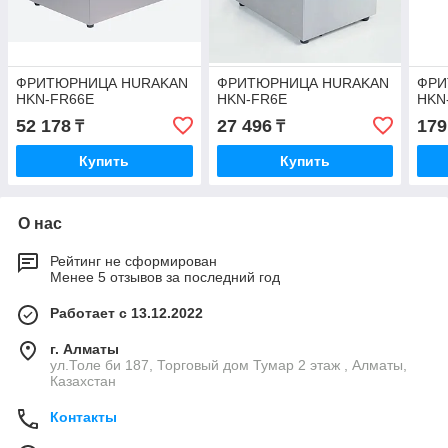
ФРИТЮРНИЦА HURAKAN
ФРИТЮРНИЦА HURAKAN
ФРИ
HKN-FR66E
HKN-FR6E
HKN
52 178
27 496
179
₸
₸
Купить
Купить
О нас
Рейтинг не сформирован
Менее 5 отзывов за последний год
Работает с 13.12.2022
г. Алматы
ул.Толе би 187, Торговый дом Тумар 2 этаж , Алматы,
Казахстан
Контакты