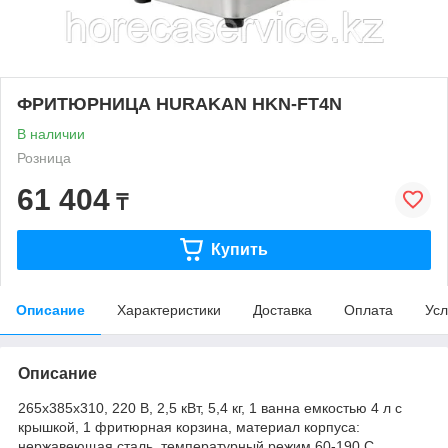
ФРИТЮРНИЦА HURAKAN HKN-FT4N
В наличии
Розница
61 404
₸
Купить
Описание
Характеристики
Доставка
Оплата
Усл
Описание
265x385x310, 220 В, 2,5 кВт, 5,4 кг, 1 ванна емкостью 4 л с
крышкой, 1 фритюрная корзина, материал корпуса:
нержавеющая сталь, температурный режим 60-190 С