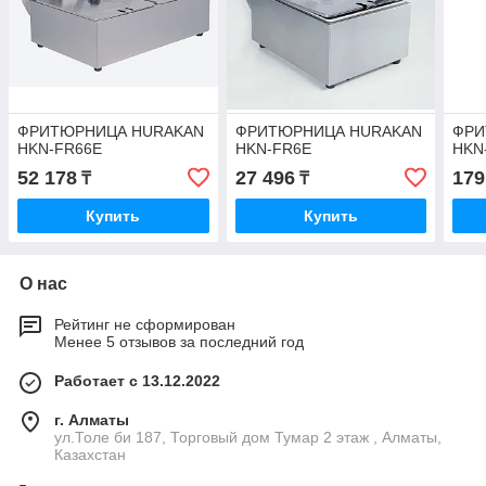
ФРИТЮРНИЦА HURAKAN
ФРИТЮРНИЦА HURAKAN
ФРИ
HKN-FR66E
HKN-FR6E
HKN
52 178
27 496
179
₸
₸
Купить
Купить
О нас
Рейтинг не сформирован
Менее 5 отзывов за последний год
Работает с 13.12.2022
г. Алматы
ул.Толе би 187, Торговый дом Тумар 2 этаж , Алматы,
Казахстан