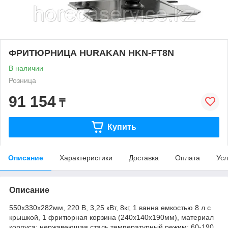
ФРИТЮРНИЦА HURAKAN HKN-FT8N
В наличии
Розница
91 154
₸
Купить
Описание
Характеристики
Доставка
Оплата
Усл
Описание
550x330x282мм, 220 В, 3,25 кВт, 8кг, 1 ванна емкостью 8 л с
крышкой, 1 фритюрная корзина (240х140х190мм), материал
корпуса: нержавеющая сталь,температурный режим: 60-190