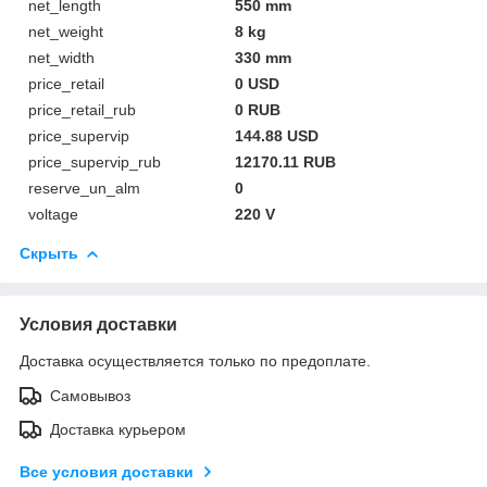
net_length
550 mm
net_weight
8 kg
net_width
330 mm
price_retail
0 USD
price_retail_rub
0 RUB
price_supervip
144.88 USD
price_supervip_rub
12170.11 RUB
reserve_un_alm
0
voltage
220 V
Скрыть
Условия доставки
Доставка осуществляется только по предоплате.
Самовывоз
Доставка курьером
Все условия доставки