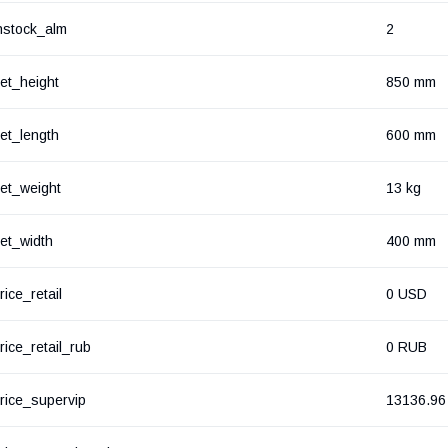
nstock_alm
2
et_height
850 mm
et_length
600 mm
et_weight
13 kg
et_width
400 mm
rice_retail
0 USD
rice_retail_rub
0 RUB
rice_supervip
13136.96