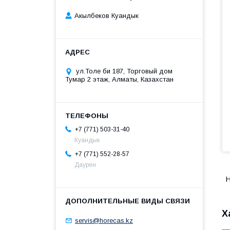
Акылбеков Куандык
ул.Толе би 187, Торговый дом
Тумар 2 этаж, Алматы, Казахстан
+7 (771) 503-31-40
Куандык
+7 (771) 552-28-57
Даурен
Н
Х
servis@horecas.kz