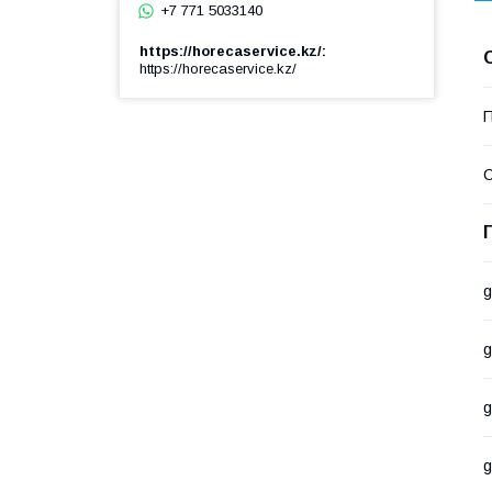
+7 771 5033140
https://horecaservice.kz/
https://horecaservice.kz/
П
С
g
g
g
g