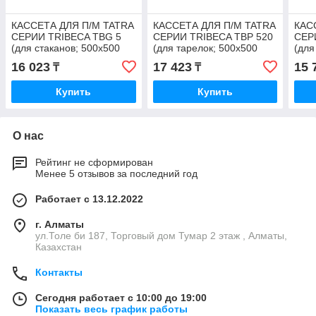
КАССЕТА ДЛЯ П/М TATRA
КАССЕТА ДЛЯ П/М TATRA
КАС
СЕРИИ TRIBECA TBG 5
СЕРИИ TRIBECA TBP 520
СЕР
(для стаканов; 500х500
(для тарелок; 500х500
(для
мм)
мм)
мм)
16 023
17 423
15 
₸
₸
Купить
Купить
О нас
Рейтинг не сформирован
Менее 5 отзывов за последний год
Работает с 13.12.2022
г. Алматы
ул.Толе би 187, Торговый дом Тумар 2 этаж , Алматы,
Казахстан
Контакты
Сегодня работает с 10:00 до 19:00
Показать весь график работы