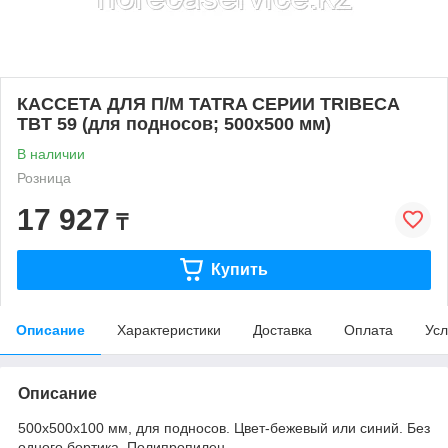
КАССЕТА ДЛЯ П/М TATRA СЕРИИ TRIBECA
TBT 59 (для подносов; 500х500 мм)
В наличии
Розница
17 927
₸
Купить
Описание
Характеристики
Доставка
Оплата
Усл
Описание
500х500х100 мм, для подносов. Цвет-бежевый или синий. Без
одного бортика. Полипропилен.