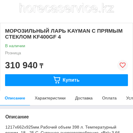
МОРОЗИЛЬНЫЙ ЛАРЬ KAYMAN С ПРЯМЫМ
СТЕКЛОМ KF400GF 4
В наличии
Розница
310 940
₸
Купить
Описание
Характеристики
Доставка
Оплата
Усл
Описание
1217х662х925мм.Рабочий объем 398 л. Температурный
режим -18..-25 С. Суточное энергопотребление, кВт/ч 3,66.