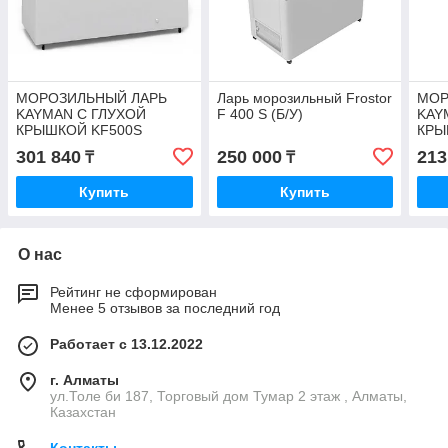
МОРОЗИЛЬНЫЙ ЛАРЬ
Ларь морозильный Frostor
МОР
KAYMAN С ГЛУХОЙ
F 400 S (Б/У)
KAY
КРЫШКОЙ KF500S
КРЫ
301 840
250 000
213
₸
₸
Купить
Купить
О нас
Рейтинг не сформирован
Менее 5 отзывов за последний год
Работает с 13.12.2022
г. Алматы
ул.Толе би 187, Торговый дом Тумар 2 этаж , Алматы,
Казахстан