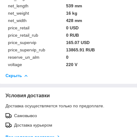
net_length
539 mm
net_weight
16 kg
net_width
428 mm
price_retail
0 USD
price_retail_rub
0 RUB
price_supervip
165.07 USD
price_supervip_rub
13865.91 RUB
reserve_un_alm
0
voltage
220 V
Скрыть
Условия доставки
Доставка осуществляется только по предоплате.
Самовывоз
Доставка курьером
Все условия доставки