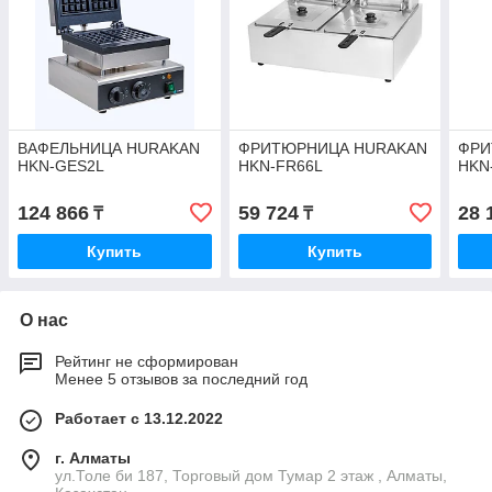
ВАФЕЛЬНИЦА HURAKAN
ФРИТЮРНИЦА HURAKAN
ФРИ
HKN-GES2L
HKN-FR66L
HKN
124 866
59 724
28 
₸
₸
Купить
Купить
О нас
Рейтинг не сформирован
Менее 5 отзывов за последний год
Работает с 13.12.2022
г. Алматы
ул.Толе би 187, Торговый дом Тумар 2 этаж , Алматы,