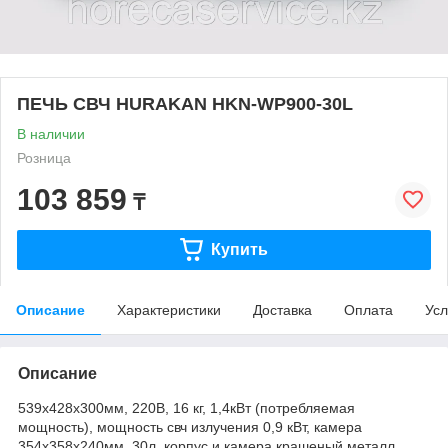
ПЕЧЬ СВЧ HURAKAN HKN-WP900-30L
В наличии
Розница
103 859
₸
Купить
Описание
Характеристики
Доставка
Оплата
Усл
Описание
539x428x300мм, 220В, 16 кг, 1,4кВт (потребляемая
мощность), мощность свч излучения 0,9 кВт, камера
354x358x240мм, 30л, корпус и камера крашеный металл,