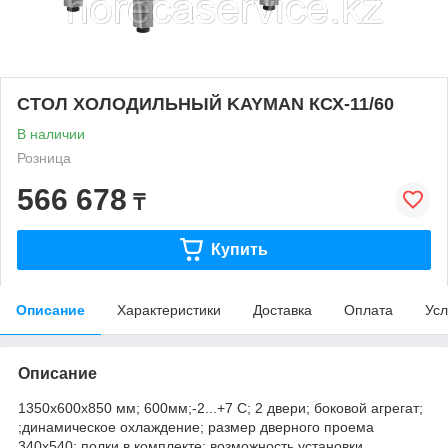
СТОЛ ХОЛОДИЛЬНЫЙ KAYMAN КСХ-11/60
В наличии
Розница
566 678
₸
Купить
Описание
Характеристики
Доставка
Оплата
Усл
Описание
1350х600х850 мм; 600мм;-2...+7 C; 2 двери; боковой агрегат;
;динамическое охлаждение; размер дверного проема
340х540; полки в комплекте; возможность установки