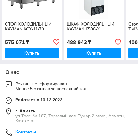
СТОЛ ХОЛОДИЛЬНЫЙ
ШКАФ ХОЛОДИЛЬНЫЙ
Стол
KAYMAN КСХ-11/70
KAYMAN К500-Х
TM2
575 071
488 943
400
₸
₸
Купить
Купить
О нас
Рейтинг не сформирован
Менее 5 отзывов за последний год
Работает с 13.12.2022
г. Алматы
ул.Толе би 187, Торговый дом Тумар 2 этаж , Алматы,
Казахстан
Контакты