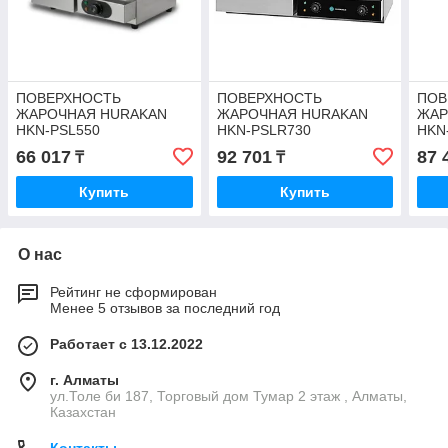
ПОВЕРХНОСТЬ
ПОВЕРХНОСТЬ
ПОВ
ЖАРОЧНАЯ HURAKAN
ЖАРОЧНАЯ HURAKAN
ЖАР
HKN-PSL550
HKN-PSLR730
HKN
66 017
92 701
87 
₸
₸
Купить
Купить
О нас
Рейтинг не сформирован
Менее 5 отзывов за последний год
Работает с 13.12.2022
г. Алматы
ул.Толе би 187, Торговый дом Тумар 2 этаж , Алматы,
Казахстан