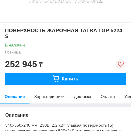
ПОВЕРХНОСТЬ ЖАРОЧНАЯ TATRA TGP 5224
S
В наличии
Розница
252 945
₸
Купить
Описание
Характеристики
Доставка
Оплата
Усл
Описание
540х350х240 мм, 230В, 2,2 кВт, гладкая поверхность (S),
чугун, размер поверхности 520х240 мм, две зоны нагрева с