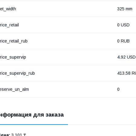
et_width
325 mm
rice_retail
0 USD
rice_retail_rub
0 RUB
rice_supervip
4.92 USD
rice_supervip_rub
413.58 R
eserve_un_alm
0
нформация для заказа
Цена:
3 101 ₸