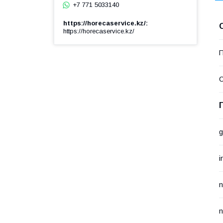
+7 771 5033140
https://horecaservice.kz/
https://horecaservice.kz/
П
С
g
i
n
n