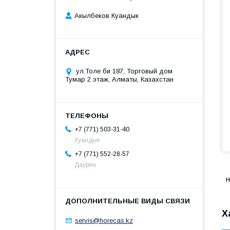
Акылбеков Куандык
ул.Толе би 187, Торговый дом
Тумар 2 этаж, Алматы, Казахстан
+7 (771) 503-31-40
Куандык
+7 (771) 552-28-57
Даурен
н
Х
servis@horecas.kz