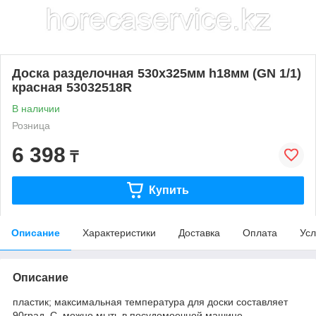
Доска разделочная 530х325мм h18мм (GN 1/1)
красная 53032518R
В наличии
Розница
6 398
₸
Купить
Описание
Характеристики
Доставка
Оплата
Усл
Описание
пластик; максимальная температура для доски составляет
90град. C, можно мыть в посудомоечной машине