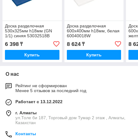
Доска разделочная
Доска разделочная
Доск
530х325мм h18мм (GN
600х400мм h18мм, белая
600
1/1) синяя 53032518B
60040018W
жел
6 398
8 624
8 6
₸
₸
Купить
Купить
О нас
Рейтинг не сформирован
Менее 5 отзывов за последний год
Работает с 13.12.2022
г. Алматы
ул.Толе би 187, Торговый дом Тумар 2 этаж , Алматы,
Казахстан
Контакты