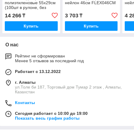
полиэтиленовые 55х29см
нейлон 46см FLEX046CM
ней
(100шт в рулоне, без
упаковки), 90 мкм,
14 266
3 703
4 2
₸
₸
одноразовые ROLLH5
Купить
Купить
О нас
Рейтинг не сформирован
Менее 5 отзывов за последний год
Работает с 13.12.2022
г. Алматы
ул.Толе би 187, Торговый дом Тумар 2 этаж , Алматы,
Казахстан
Контакты
Сегодня работает с 10:00 до 19:00
Показать весь график работы