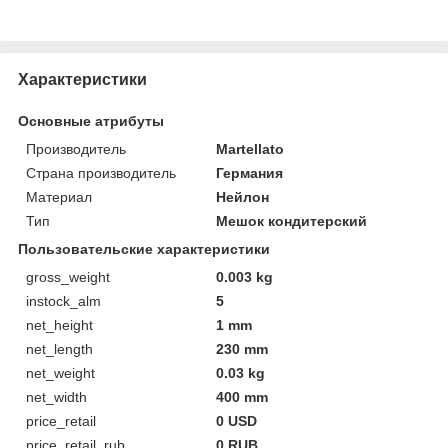
Характеристики
Основные атрибуты
Производитель
Martellato
Страна производитель
Германия
Материал
Нейлон
Тип
Мешок кондитерский
Пользовательские характеристики
gross_weight
0.003 kg
instock_alm
5
net_height
1 mm
net_length
230 mm
net_weight
0.03 kg
net_width
400 mm
price_retail
0 USD
price_retail_rub
0 RUB