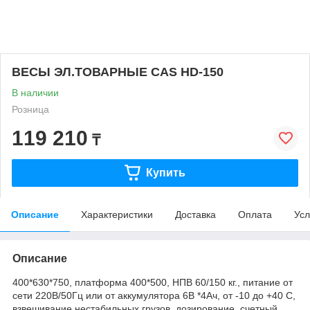
ВЕСЫ ЭЛ.ТОВАРНЫЕ CAS HD-150
В наличии
Розница
119 210
₸
Купить
Описание
Характеристики
Доставка
Оплата
Усл
Описание
400*630*750, платформа 400*500, НПВ 60/150 кг., питание от
сети 220В/50Гц или от аккумулятора 6В *4Ач, от -10 до +40 C,
взвешивание нестабильных грузов, дозирование, счетный