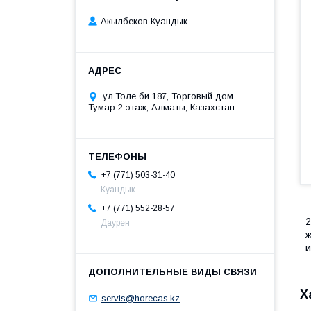
Акылбеков Куандык
ул.Толе би 187, Торговый дом
Тумар 2 этаж, Алматы, Казахстан
+7 (771) 503-31-40
Куандык
+7 (771) 552-28-57
2
Даурен
ж
и
Х
servis@horecas.kz