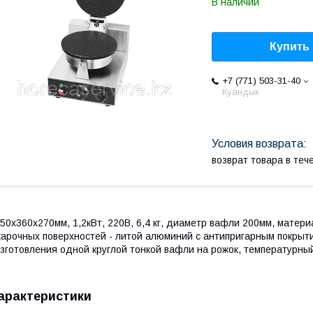
В наличии
Купить
+7 (771) 503-31-40
Куандык
возврат товара в те
50x360x270мм, 1,2кВт, 220В, 6,4 кг, диаметр вафли 200мм, матер
арочных поверхностей - литой алюминий с антипригарным покрыти
зготовления одной круглой тонкой вафли на рожок, температурны
арактеристики