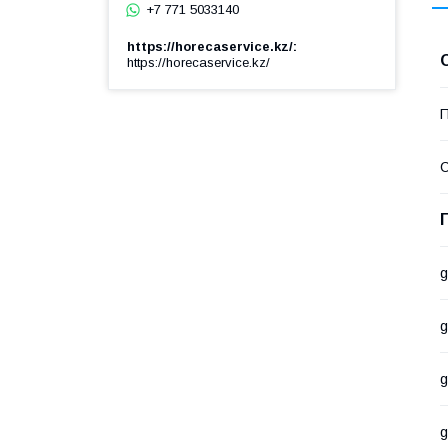
+7 771 5033140
https://horecaservice.kz/
https://horecaservice.kz/
П
С
g
g
g
g