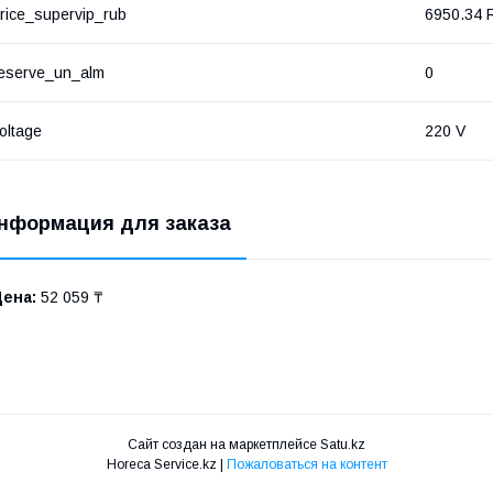
rice_supervip_rub
6950.34 
eserve_un_alm
0
oltage
220 V
нформация для заказа
Цена:
52 059 ₸
Сайт создан на маркетплейсе
Satu.kz
Horeca Service.kz |
Пожаловаться на контент