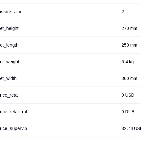
nstock_alm
2
et_height
270 mm
et_length
250 mm
et_weight
6.4 kg
et_width
360 mm
rice_retail
0 USD
rice_retail_rub
0 RUB
rice_supervip
82.74 US