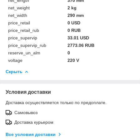
net_length
370 mm
net_weight
2 kg
net_width
290 mm
price_retail
0 USD
price_retail_rub
0 RUB
price_supervip
33.01 USD
price_supervip_rub
2773.06 RUB
reserve_un_alm
0
voltage
220 V
Скрыть
Условия доставки
Доставка осуществляется только по предоплате.
Самовывоз
Доставка курьером
Все условия доставки