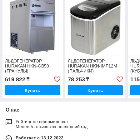
ЛЬДОГЕНЕРАТОР
ЛЬДОГЕНЕРАТОР
ЛЬД
HURAKAN HKN-GB50
HURAKAN HKN-IMF12M
HUR
(ГРАНУЛЫ)
(ПАЛЬЧИКИ)
(КУ
619 822
78 253
115
₸
₸
Купить
Купить
О нас
Рейтинг не сформирован
Менее 5 отзывов за последний год
Работает с 13.12.2022