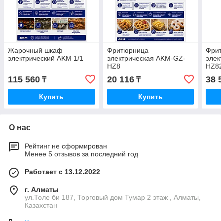
Жарочный шкаф
Фритюрница
Фри
электрический AKM 1/1
электрическая AKM-GZ-
элек
HZ8
HZ8
115 560
20 116
38 
₸
₸
Купить
Купить
О нас
Рейтинг не сформирован
Менее 5 отзывов за последний год
Работает с 13.12.2022
г. Алматы
ул.Толе би 187, Торговый дом Тумар 2 этаж , Алматы,
Казахстан