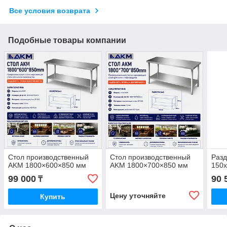
Все условия возврата
Подобные товары компании
Стол производственный
Стол производственный
Раз
AKM 1800×600×850 мм
AKM 1800×700×850 мм
150x
99 000
90 
₸
Цену уточняйте
Купить