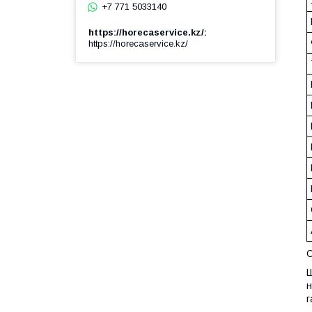
+7 771 5033140
https://horecaservice.kz/
https://horecaservice.kz/
н
г