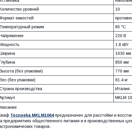
Установка
напольн
Количество уровней
10
Формат емкостей
противе
Температурный режим
85 °С
Напряжение
220 В
Мощность
1.8 кВт
Ширина
1030 мм
Глубина
850 мм
Высота (без упаковки)
770 мм
Вес (без упаковки)
81.4 кг
Страна производства
Италия
Артикул
MKLM 1
Описание
Шкаф
Tecnoeka MKLM1064
предназначен для расстойки и восстан
а предприятиях общественного питания и в производственных цех
астрономических товаров.