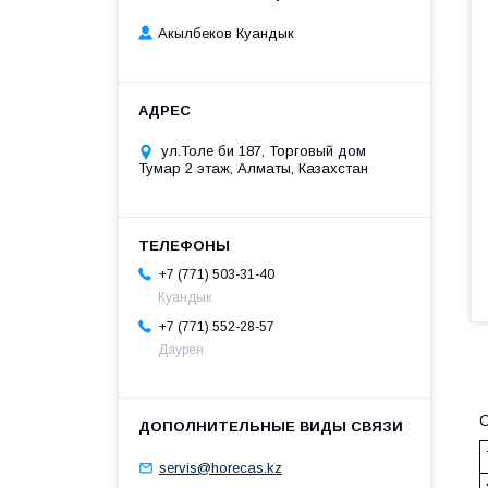
Акылбеков Куандык
ул.Толе би 187, Торговый дом
Тумар 2 этаж, Алматы, Казахстан
+7 (771) 503-31-40
Куандык
+7 (771) 552-28-57
Даурен
О
servis@horecas.kz