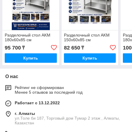
Разделочный стол AKM
Разделочный стол AKM
Раз
180x60x85 см
150x60x85 см
180x
95 700
82 650
100
₸
₸
Купить
Купить
О нас
Рейтинг не сформирован
Менее 5 отзывов за последний год
Работает с 13.12.2022
г. Алматы
ул.Толе би 187, Торговый дом Тумар 2 этаж , Алматы,
Казахстан