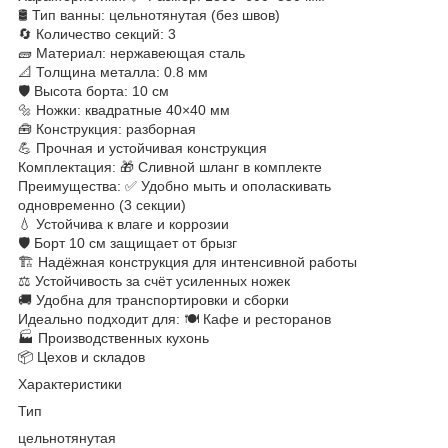
🛢 Тип ванны: цельнотянутая (без швов)
🔄 Количество секций: 3
🧱 Материал: нержавеющая сталь
📐 Толщина металла: 0.8 мм
🛡 Высота борта: 10 см
🔩 Ножки: квадратные 40×40 мм
🧰 Конструкция: разборная
💪 Прочная и устойчивая конструкция
Комплектация: 🎁 Сливной шланг в комплекте
Преимущества: ✅ Удобно мыть и ополаскивать
одновременно (3 секции)
💧 Устойчива к влаге и коррозии
🛡 Борт 10 см защищает от брызг
🏗 Надёжная конструкция для интенсивной работы
⚖️ Устойчивость за счёт усиленных ножек
🚚 Удобна для транспортировки и сборки
Идеально подходит для: 🍽 Кафе и ресторанов
🏭 Производственных кухонь
📦 Цехов и складов
Характеристики
Тип
цельнотянутая