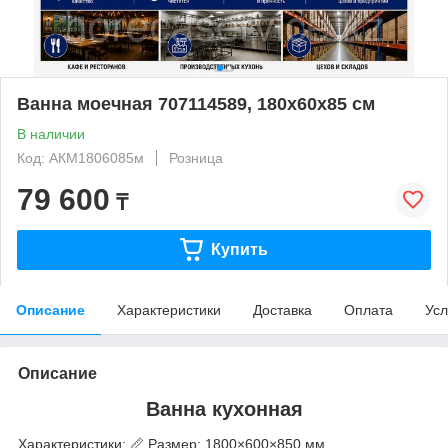
Ванна моечная 707114589, 180x60x85 см
В наличии
Код: АКМ1806085м
Розница
79 600
₸
Купить
Описание
Характеристики
Доставка
Оплата
Усл
Описание
Ванна кухонная
Характеристики: 📏 Размер: 1800×600×850 мм