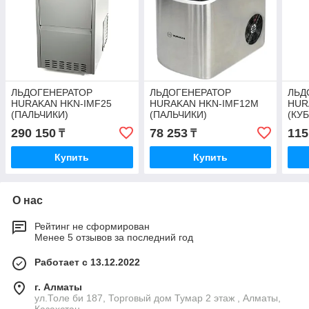
ЛЬДОГЕНЕРАТОР
ЛЬДОГЕНЕРАТОР
ЛЬД
HURAKAN HKN-IMF25
HURAKAN HKN-IMF12M
HUR
(ПАЛЬЧИКИ)
(ПАЛЬЧИКИ)
(КУ
290 150
78 253
115
₸
₸
Купить
Купить
О нас
Рейтинг не сформирован
Менее 5 отзывов за последний год
Работает с 13.12.2022
г. Алматы
ул.Толе би 187, Торговый дом Тумар 2 этаж , Алматы,